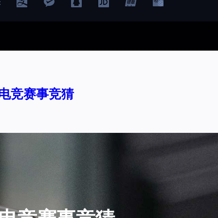
赛及电竞赛事竞猜