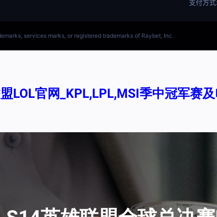
盟LOL官网_KPL,LPL,MSI季中冠军