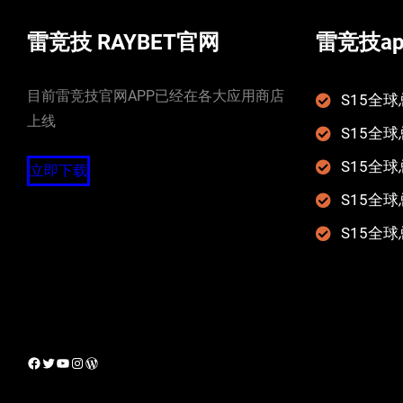
雷竞技 RAYBET官网
雷竞技ap
目前雷竞技官网APP已经在各大应用商店
S15全
上线
S15全
S15全
立即下载
S15全
S15全
Facebook
Twitter
YouTube
Instagram
WordPress