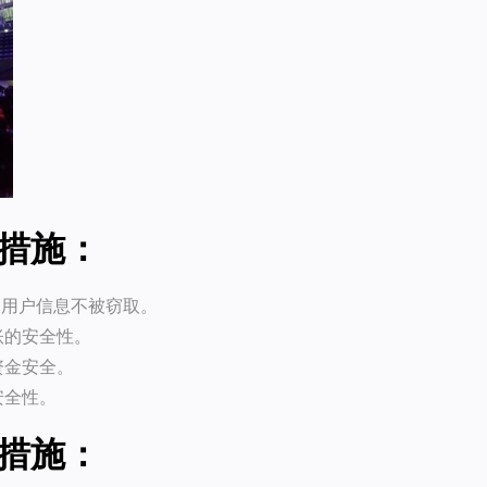
措施：
护用户信息不被窃取。
账的安全性。
资金安全。
安全性。
措施：