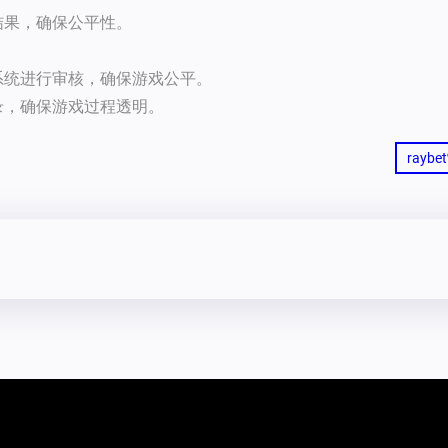
结果，确保公平性。
系统进行审核，确保游戏公平。
录，确保游戏过程透明。
rayb