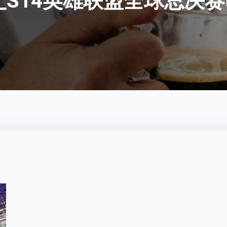
钱_S14英雄联盟全球总决