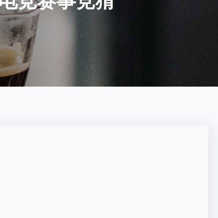
赛电竞赛事竞猜