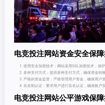
电竞投注网站资金安全保障
使用安全加密技术：网站采用SSL加密技术，保
多种支付方式：提供多种支付方式，确保资金转
严格的资金监管：严格管理用户资金，确保用户
实名制认证：要求用户进行实名认证，确保账户
电竞投注网站公平游戏保障