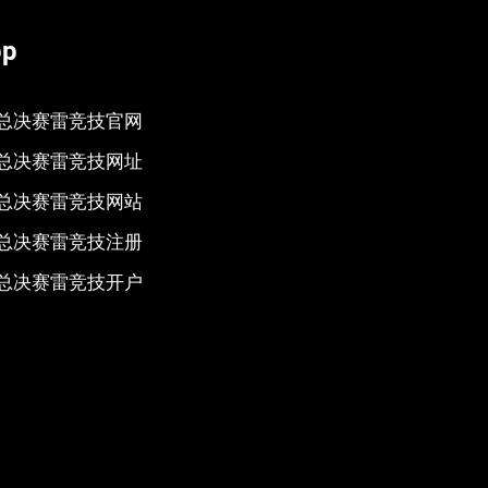
p
球总决赛雷竞技官网
球总决赛雷竞技网址
球总决赛雷竞技网站
球总决赛雷竞技注册
球总决赛雷竞技开户