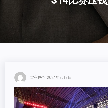
S14比赛压
雷竞技
2024年9月9日