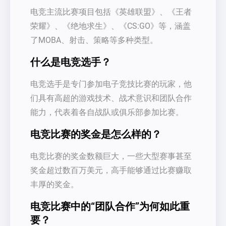
电竞主流比赛项目包括《英雄联盟》、《王者
荣耀》、《绝地求生》、《CS:GO》等，涵盖
了MOBA、射击、策略等多种类型。
什么是电竞选手？
电竞选手是专门参加电子竞技比赛的玩家，他
们具有高超的游戏技术、战术意识和团队合作
能力，代表着各自战队或俱乐部参加比赛。
电竞比赛的奖金是怎么样的？
电竞比赛的奖金数额巨大，一些大型赛事甚至
奖金超过数百万美元，高手能够通过比赛赚取
丰厚的奖金。
电竞比赛中的“团队合作”为何如此重
要？