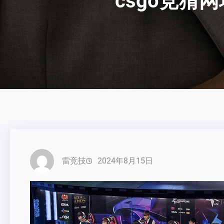
csgo竞猜网
雷竞技
2024年8月15日