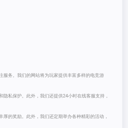
注服务。我们的网站将为玩家提供丰富多样的电竞游
和隐私保护。此外，我们还提供24小时在线客服支持，
丰厚的奖励。此外，我们还定期举办各种精彩的活动，