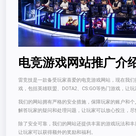
电竞游戏网站推广介
雷竞技是一款备受玩家喜爱的电竞游戏网站，现在我们
戏，包括英雄联盟、DOTA2、CS:GO等热门游戏，
我们的网站拥有严格的安全措施，保障玩家的账户和个
解答玩家的疑问和处理问题，让玩家可以放心投注，尽
除了安全可靠，我们的网站还提供丰富的游戏玩法和丰
让玩家可以获得额外的奖励和福利。