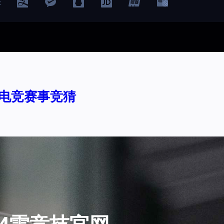
赛及电竞赛事竞猜