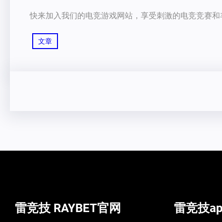
快来加入我们的电竞游戏网站，享受刺激的电竞竞赛和
文章
雷竞技 RAYBET官网
雷竞技ap