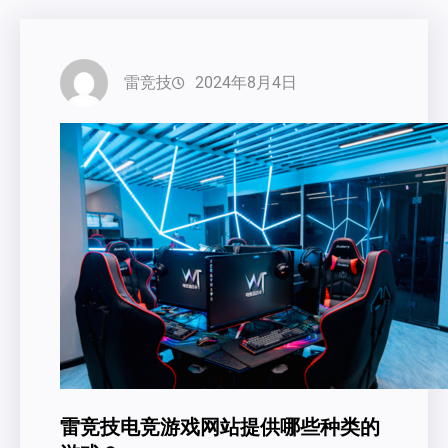
雷竞技
2024年8月4日
雷竞技电竞游戏网站提供哪些种类的