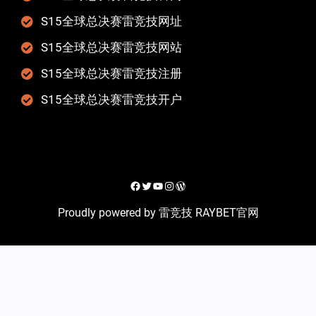
S15全球总决赛雷竞技网址
S15全球总决赛雷竞技网站
S15全球总决赛雷竞技注册
S15全球总决赛雷竞技开户
Facebook
Twitter
YouTube
Instagram
WordPress
Proudly powered by 雷竞技 RAYBET官网