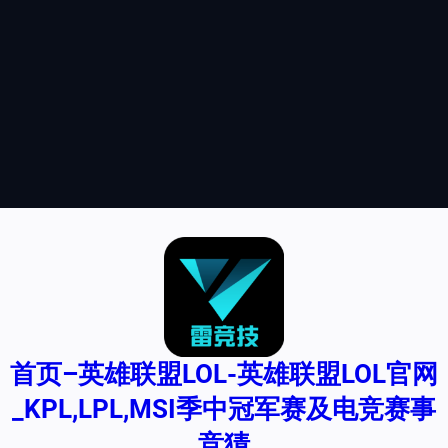
首页–英雄联盟LOL-英雄联盟LOL官网
_KPL,LPL,MSI季中冠军赛及电竞赛事
竞猜