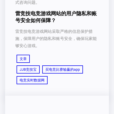
式咨询问题。
雷竞技电竞游戏网站的用户隐私和账
号安全如何保障？
雷竞技电竞游戏网站采取严格的信息保护措
施，保障用户的隐私和账号安全，确保玩家能
够安心游戏。
文章
JJB竞技宝
买电竞比赛输赢的app
电竞实时数据网