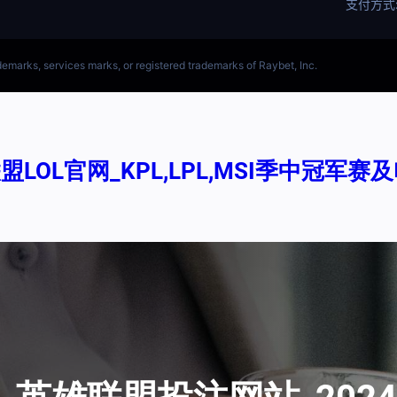
盟LOL官网_KPL,LPL,MSI季中冠军