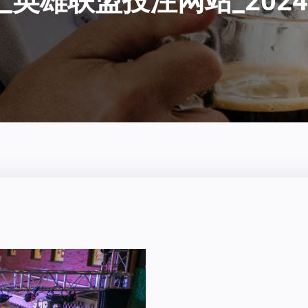
_英雄联盟投注网站_202