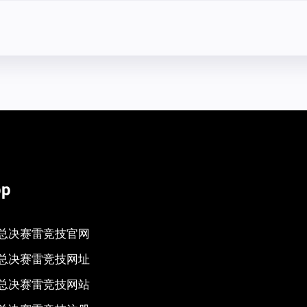
p
球总决赛雷竞技官网
球总决赛雷竞技网址
球总决赛雷竞技网站