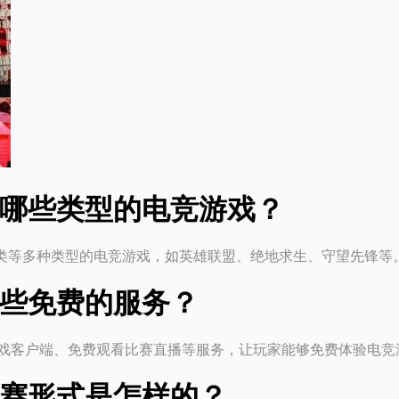
供哪些类型的电竞游戏？
略类等多种类型的电竞游戏，如英雄联盟、绝地求生、守望先锋等
哪些免费的服务？
戏客户端、免费观看比赛直播等服务，让玩家能够免费体验电竞
比赛形式是怎样的？