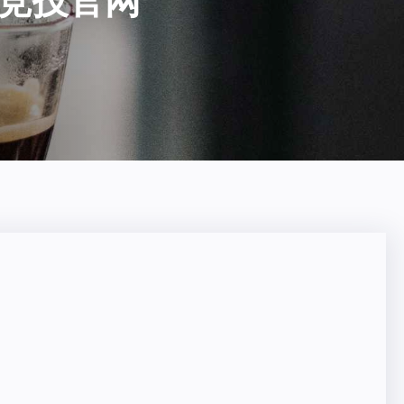
雷竞技官网