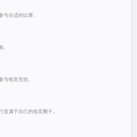
参与合适的比赛。
验。
参与电竞竞技。
打造属于自己的电竞圈子。