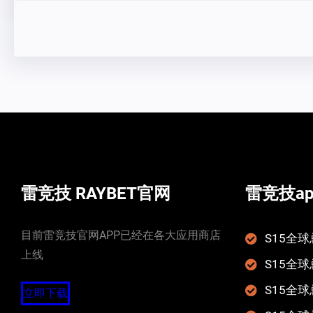
雷竞技 RAYBET官网
雷竞技ap
目前雷竞技官网APP已经在各大应用商店
S15全
上线
S15全
S15全
立即下载