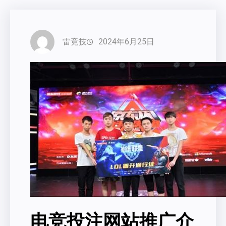
雷竞技
2024年6月25日
电竞投注网站推广介