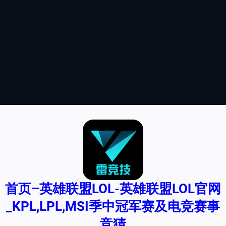
首页–英雄联盟LOL-英雄联盟LOL官网
_KPL,LPL,MSI季中冠军赛及电竞赛事
竞猜