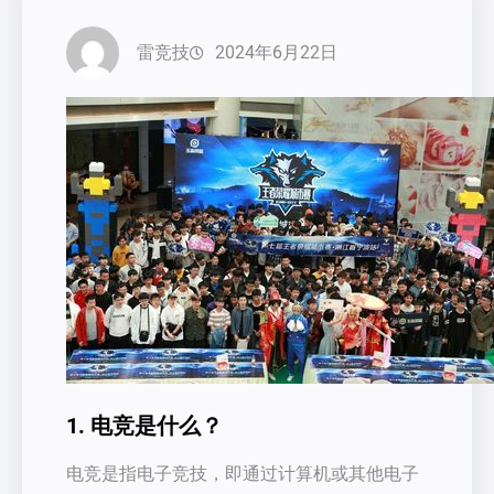
雷竞技
2024年6月22日
1. 电竞是什么？
电竞是指电子竞技，即通过计算机或其他电子