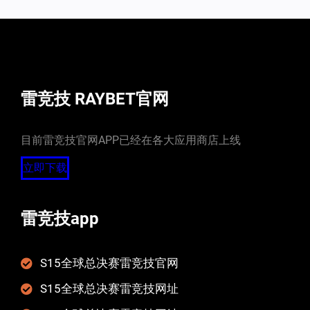
雷竞技 RAYBET官网
目前雷竞技官网APP已经在各大应用商店上线
立即下载
雷竞技app
S15全球总决赛雷竞技官网
S15全球总决赛雷竞技网址